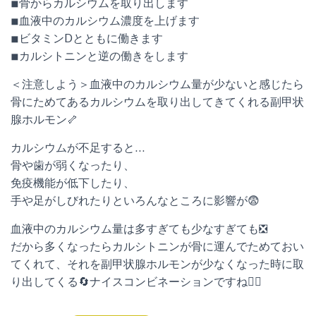
◾︎骨からカルシウムを取り出します
◾︎血液中のカルシウム濃度を上げます
◾︎ビタミンDとともに働きます
◾︎カルシトニンと逆の働きをします
＜注意しよう＞血液中のカルシウム量が少ないと感じたら
骨にためてあるカルシウムを取り出してきてくれる副甲状
腺ホルモン🦴
カルシウムが不足すると…
骨や歯が弱くなったり、
免疫機能が低下したり、
手や足がしびれたりといろんなところに影響が😨
血液中のカルシウム量は多すぎても少なすぎても❎
だから多くなったらカルシトニンが骨に運んでためておい
てくれて、それを副甲状腺ホルモンが少なくなった時に取
り出してくる🔄ナイスコンビネーションですね🙆‍♀️