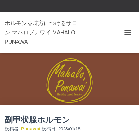
ホルモンを味方につけるサロ
ン マハロプナワイ MAHALO
ナ
PUNAWAI
ビ
ゲ
ー
シ
ョ
ン
を
切
り
替
え
副甲状腺ホルモン
投稿者:
Punawai
投稿日:
2023/01/18