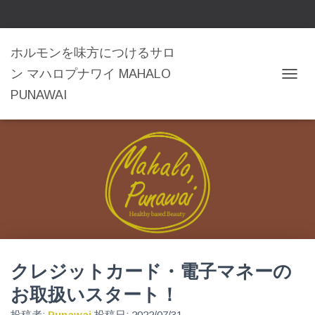
ホルモンを味方につけるサロ
ン マハロプナワイ MAHALO
ナ
PUNAWAI
ビ
ゲ
ー
シ
ョ
ン
を
切
り
替
え
クレジットカード・電子マネーの
お取扱いスタート！
投稿者:
Punawai
投稿日:
2022/07/31