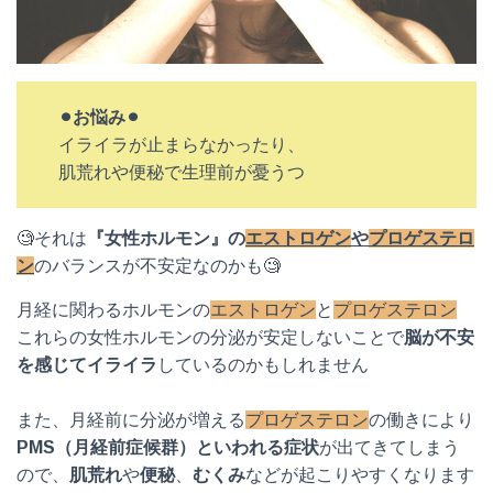
⚫︎お悩み⚫︎
イライラが止まらなかったり、
肌荒れや便秘で生理前が憂うつ
🧐それは
『女性ホルモン』の
エストロゲン
や
プロゲステロ
ン
のバランスが不安定なのかも🧐
月経に関わるホルモンの
エストロゲン
と
プロゲステロン
これらの女性ホルモンの分泌が安定しないことで
脳が不安
を感じてイライラ
しているのかもしれません
また、月経前に分泌が増える
プロゲステロン
の働きにより
PMS（月経前症候群）といわれる症状
が出てきてしまう
ので、
肌荒れ
や
便秘
、
むくみ
などが起こりやすくなります