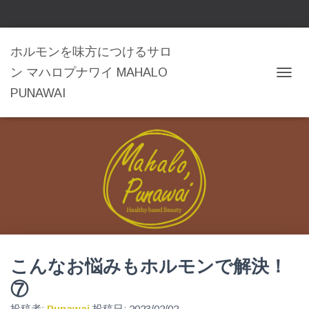
ホルモンを味方につけるサロ
ン マハロプナワイ MAHALO
ナ
PUNAWAI
ビ
ゲ
ー
シ
ョ
ン
を
切
り
替
え
こんなお悩みもホルモンで解決！
⑦
投稿者:
Punawai
投稿日:
2023/02/02